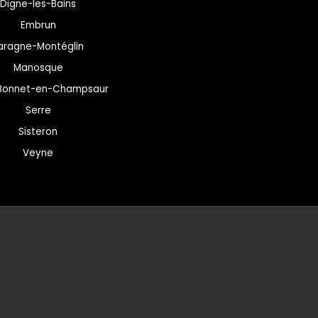
Digne-les-Bains
Embrun
aragne-Montéglin
Manosque
-Bonnet-en-Champsaur
Serre
Sisteron
Veyne