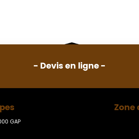
- Devis en ligne -
lpes
Zone 
000 GAP