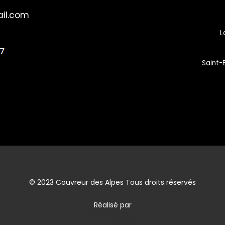
il.com
L
Saint
eurs, ardoises
© 2023 Couvreur des Alpes Tous droits réservés
Réalisé par