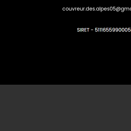
couvreur.des.alpes05@gma
Referencement gratuit - Toitures, couvr